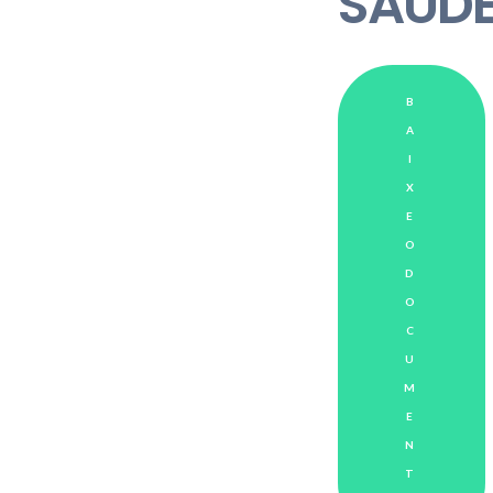
SAÚD
B
A
I
X
E
O
D
O
C
U
M
E
N
T