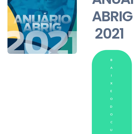
ABRIG
2021
B
A
I
X
E
O
D
O
C
U