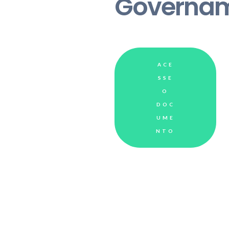
Governam
ACE
SSE
O
DOC
UME
NTO