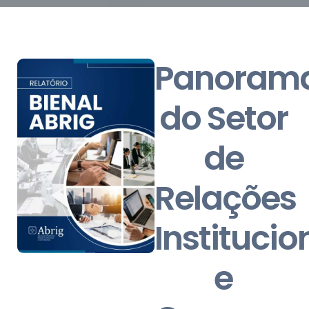
Panoram
do Setor
de
Relações
Institucio
e