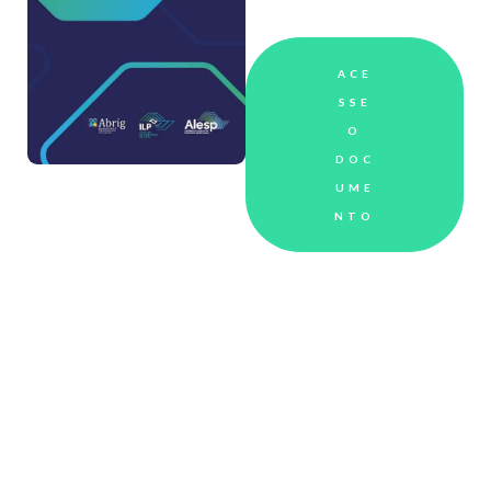
ACE
SSE
O
DOC
UME
NTO