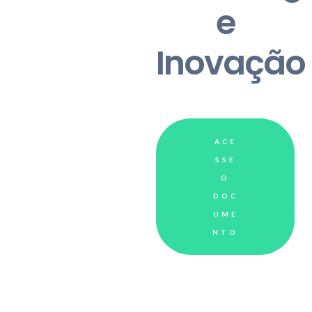
e
Inovação
ACE
SSE
O
DOC
UME
NTO