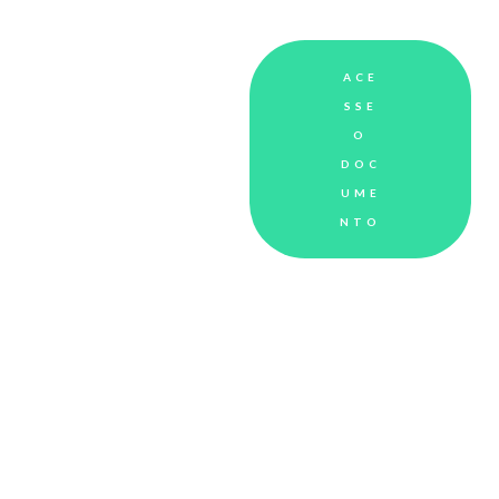
ACE
SSE
O
DOC
UME
NTO