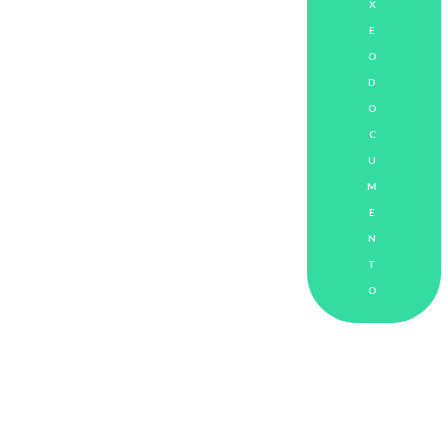
X
E
O
D
O
C
U
M
E
N
T
O